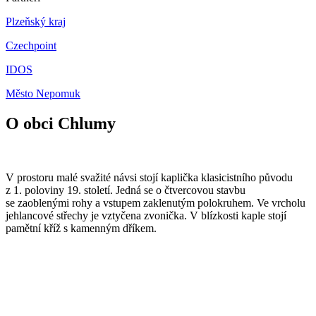
Plzeňský kraj
Czechpoint
IDOS
Město Nepomuk
O obci Chlumy
V prostoru malé svažité návsi stojí kaplička klasicistního původu
z 1. poloviny 19. století. Jedná se o čtvercovou stavbu
se zaoblenými rohy a vstupem zaklenutým polokruhem. Ve vrcholu
jehlancové střechy je vztyčena zvonička. V blízkosti kaple stojí
pamětní kříž s kamenným dříkem.