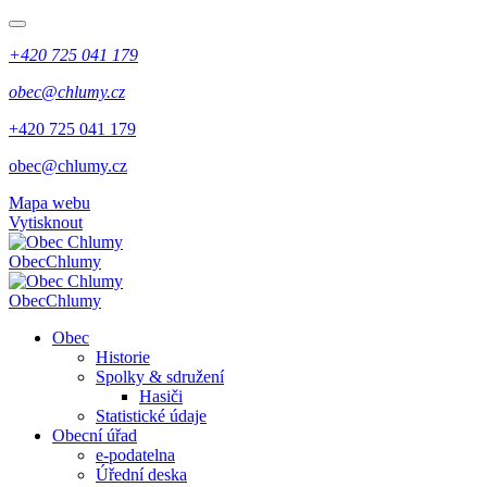
+420 725 041 179
obec@chlumy.cz
+420 725 041 179
obec@chlumy.cz
Mapa webu
Vytisknout
Obec
Chlumy
Obec
Chlumy
Obec
Historie
Spolky & sdružení
Hasiči
Statistické údaje
Obecní úřad
e-podatelna
Úřední deska