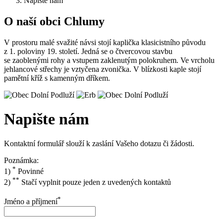
Napište nám
O naší obci Chlumy
V prostoru malé svažité návsi stojí kaplička klasicistního původu
z 1. poloviny 19. století. Jedná se o čtvercovou stavbu
se zaoblenými rohy a vstupem zaklenutým polokruhem. Ve vrcholu
jehlancové střechy je vztyčena zvonička. V blízkosti kaple stojí
pamětní kříž s kamenným dříkem.
Napište nám
Kontaktní formulář slouží k zaslání Vašeho dotazu či žádosti.
Poznámka:
*
1)
Povinné
**
2)
Stačí vyplnit pouze jeden z uvedených kontaktů
*
Jméno a příjmení