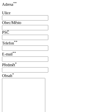
**
Adresa
Ulice
Obec/Město
PSČ
**
Telefon
**
E-mail
*
Předmět
*
Obsah